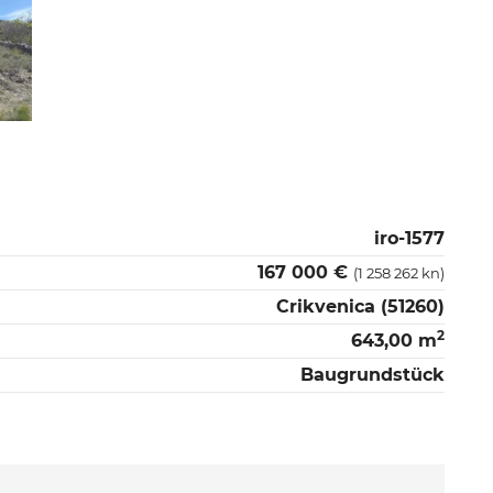
iro-1577
167 000 €
(1 258 262 kn)
Crikvenica (51260)
2
643,00 m
Baugrundstück