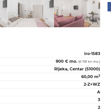
iro-1583
900 € mo.
(6 781 kn mo.)
Rijeka, Centar (51000)
2
60,00 m
2-Z+WZ
A
3
2