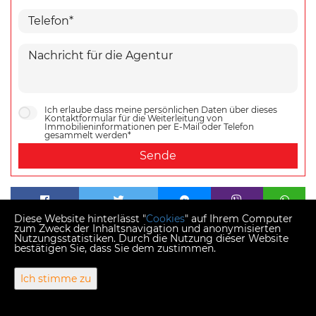
Ich erlaube dass meine persönlichen Daten über dieses
Kontaktformular für die Weiterleitung von
Immobilieninformationen per E-Mail oder Telefon
gesammelt werden*
Sende
Diese Website hinterlässt "
Cookies
" auf Ihrem Computer
zum Zweck der Inhaltsnavigation und anonymisierten
Nutzungsstatistiken. Durch die Nutzung dieser Website
bestätigen Sie, dass Sie dem zustimmen.
Copyright © 2026 Momentum estates
Ich stimme zu
Fester Umrechnungskurs 1 EUR = 7,53450 HRK
Web Design & Powered by
i
Real
One
-
Immobilien Management
Software
.