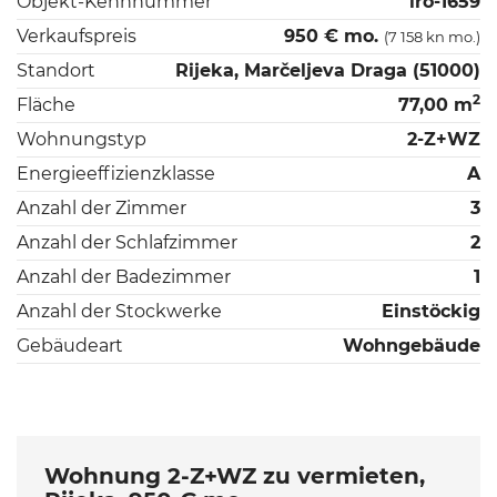
Objekt-Kennnummer
iro-1659
Verkaufspreis
950 € mo.
(7 158 kn mo.)
Standort
Rijeka, Marčeljeva Draga (51000)
2
Fläche
77,00 m
Wohnungstyp
2-Z+WZ
Energieeffizienzklasse
A
Anzahl der Zimmer
3
Anzahl der Schlafzimmer
2
Anzahl der Badezimmer
1
Anzahl der Stockwerke
Einstöckig
Gebäudeart
Wohngebäude
Wohnung 2-Z+WZ zu vermieten,