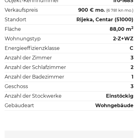
Objekt-Kennnummer
iro-1685
Verkaufspreis
900 € mo.
(6 781 kn mo.)
Standort
Rijeka, Centar (51000)
2
Fläche
88,00 m
Wohnungstyp
2-Z+WZ
Energieeffizienzklasse
C
Anzahl der Zimmer
3
Anzahl der Schlafzimmer
2
Anzahl der Badezimmer
1
Geschoss
3
Anzahl der Stockwerke
Einstöckig
Gebäudeart
Wohngebäude