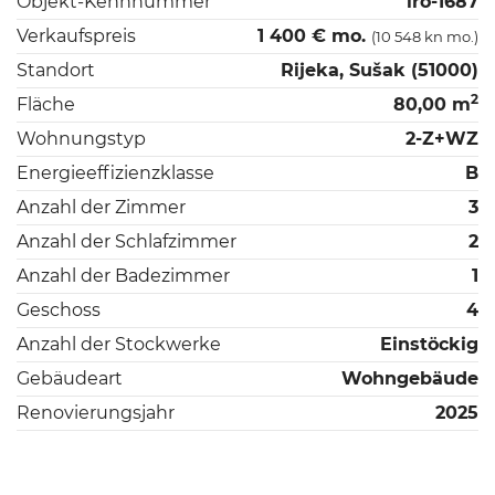
Objekt-Kennnummer
iro-1687
Verkaufspreis
1 400 € mo.
(10 548 kn mo.)
Standort
Rijeka, Sušak (51000)
2
Fläche
80,00 m
Wohnungstyp
2-Z+WZ
Energieeffizienzklasse
B
Anzahl der Zimmer
3
Anzahl der Schlafzimmer
2
Anzahl der Badezimmer
1
Geschoss
4
Anzahl der Stockwerke
Einstöckig
Gebäudeart
Wohngebäude
Renovierungsjahr
2025