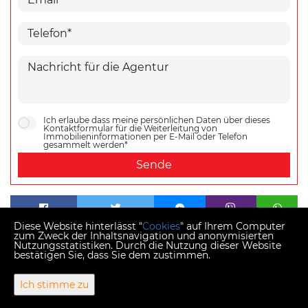
Ich erlaube dass meine persönlichen Daten über dieses
Kontaktformular für die Weiterleitung von
Immobilieninformationen per E-Mail oder Telefon
gesammelt werden*
Sende
Diese Website hinterlässt "
Cookies
" auf Ihrem Computer
zum Zweck der Inhaltsnavigation und anonymisierten
Nutzungsstatistiken. Durch die Nutzung dieser Website
bestätigen Sie, dass Sie dem zustimmen.
Copyright © 2026 Momentum estates
Ich stimme zu
Fester Umrechnungskurs 1 EUR = 7,53450 HRK
Web Design & Powered by
i
Real
One
-
Immobilien Management