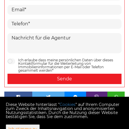
Ich erlaube dass meine persönlichen Daten über dieses
Kontaktformular für die Weiterleitung von
Immobilieninformationen per E-Mail oder Telefon
gesammelt werden*
Sende
Diese Website hinterlässt "
Cookies
" auf Ihrem Computer
zum Zweck der Inhaltsnavigation und anonymisierten
Nutzungsstatistiken. Durch die Nutzung dieser Website
bestätigen Sie, dass Sie dem zustimmen.
Copyright © 2026 Momentum estates
Fester Umrechnungskurs 1 EUR = 7,53450 HRK