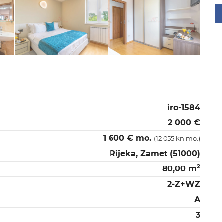
iro-1584
2 000 €
1 600 € mo.
(12 055 kn mo.)
Rijeka, Zamet (51000)
2
80,00 m
2-Z+WZ
A
3