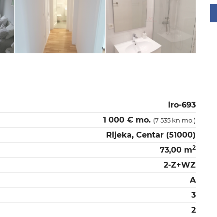
iro-693
1 000 € mo.
(7 535 kn mo.)
Rijeka, Centar (51000)
2
73,00 m
2-Z+WZ
A
3
2