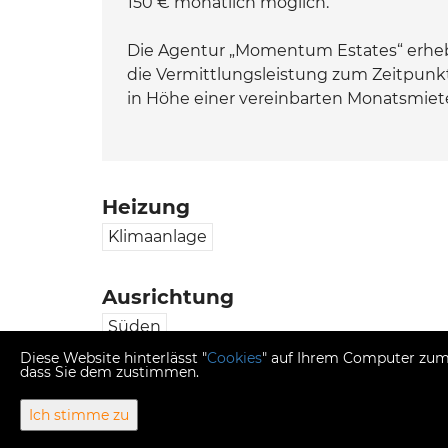
150 € monatlich möglich.
Die Agentur „Momentum Estates“ erhebt
die Vermittlungsleistung zum Zeitpunkt
in Höhe einer vereinbarten Monatsmiet
Heizung
Klimaanlage
Ausrichtung
Süden
Diese Website hinterlässt "
Cookies
" auf Ihrem Computer zum 
dass Sie dem zustimmen.
Ich stimme zu