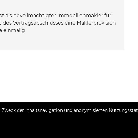
 als bevollmächtigter Immobilienmakler für
 des Vertragsabschlusses eine Maklerprovision
e einmalig
Zweck der Inhaltsnavigation und anonymisierten Nutzungsstatis
Copyright © 2026 Momentum estates
Fester Umrechnungskurs 1 EUR = 7,53450 HRK