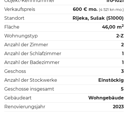
Objekt-Kennnummer
iro-1021
Verkaufspreis
600 € mo.
(4 521 kn mo.)
Standort
Rijeka, Sušak (51000)
2
Fläche
46,00 m
Wohnungstyp
2-Z
Anzahl der Zimmer
2
Anzahl der Schlafzimmer
1
Anzahl der Badezimmer
1
Geschoss
3
Anzahl der Stockwerke
Einstöckig
Geschosse insgesamt
5
Gebäudeart
Wohngebäude
Renovierungsjahr
2023