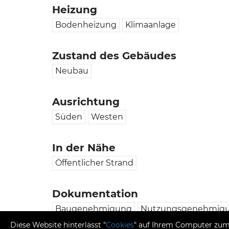
Heizung
Bodenheizung
Klimaanlage
Zustand des Gebäudes
Neubau
Ausrichtung
Süden
Westen
In der Nähe
Öffentlicher Strand
Dokumentation
Baugenehmigung
Nutzungsgenehmig
Diese Website hinterlässt "
Cookies
" auf Ihrem Computer zum 