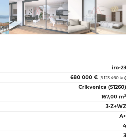
iro-23
680 000 €
(5 123 460 kn)
Crikvenica (51260)
2
167,00 m
3-Z+WZ
A+
4
3