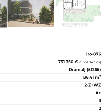
iro-876
751 350 €
(5 661 047 kn)
Dramalj (51265)
2
136,41 m
2-Z+WZ
A+
3
2