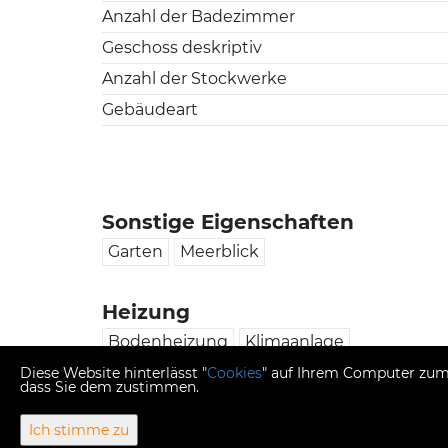
Anzahl der Badezimmer
Geschoss deskriptiv
Anzahl der Stockwerke
Gebäudeart
Sonstige Eigenschaften
Garten
Meerblick
Heizung
Bodenheizung
Klimaanlage
Diese Website hinterlässt "
Cookies
" auf Ihrem Computer zum 
dass Sie dem zustimmen.
Ich stimme zu