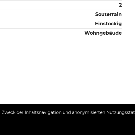
2
Souterrain
Einstöckig
Wohngebäude
Zweck der Inhaltsnavigation und anonymisierten Nutzungsstatis
Copyright © 2026 Momentum estates
Fester Umrechnungskurs 1 EUR = 7,53450 HRK