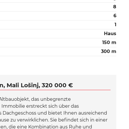
8
6
1
Haus
150 m
300 m
, Mali Lošinj, 320 000 €
Altbauobjekt, das unbegrenzte
Immobilie erstreckt sich über das
s Dachgeschoss und bietet Ihnen ausreichend
se zu verwirklichen. Sie befindet sich in einer
igen, die eine Kombination aus Ruhe und