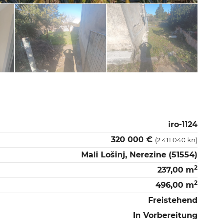
iro-1124
320 000 €
(2 411 040 kn)
Mali Lošinj, Nerezine (51554)
2
237,00 m
2
496,00 m
Freistehend
In Vorbereitung