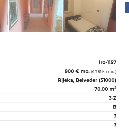
iro-1157
900 € mo.
(6 781 kn mo.)
Rijeka, Belveder (51000)
2
70,00 m
3-Z
B
3
3