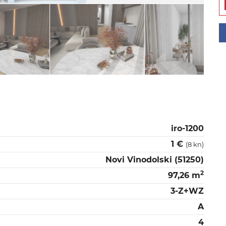
iro-1200
1 €
(8 kn)
Novi Vinodolski (51250)
2
97,26 m
3-Z+WZ
A
4