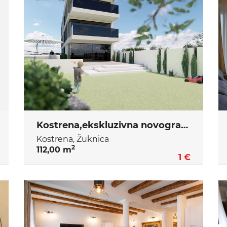
Kostrena,ekskluzivna novogradnja
Kostrena, Žuknica
2
112,00 m
1 €