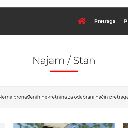
Pretraga
P
Najam / Stan
Nema pronađenih nekretnina za odabrani način pretrage