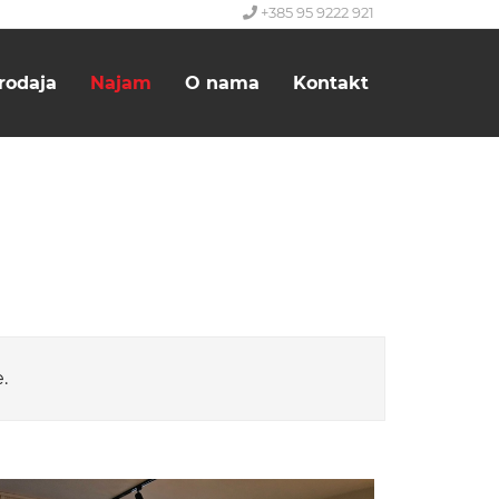
+385 95 9222 921
rodaja
Najam
O nama
Kontakt
.