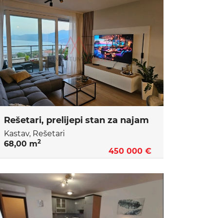
Rešetari, prelijepi stan za najam
Kastav, Rešetari
2
68,00 m
450 000 €