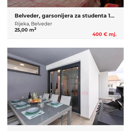
Belveder, garsonijera za studenta 15.9.-1.7.
Rijeka, Belveder
2
25,00 m
400 € mj.