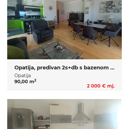
Opatija, predivan 2s+db s bazenom dugoročno
Opatija
2
90,00 m
2 000 € mj.