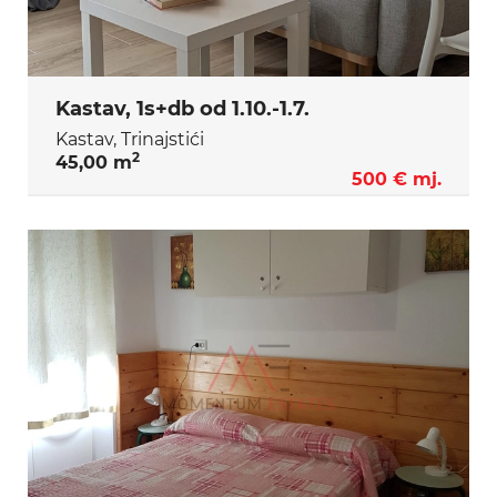
Kastav, 1s+db od 1.10.-1.7.
Kastav, Trinajstići
2
45,00 m
500 € mj.