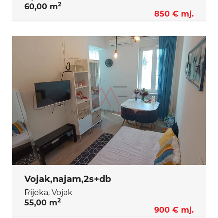
2
60,00 m
850 € mj.
Vojak,najam,2s+db
Rijeka, Vojak
2
55,00 m
900 € mj.