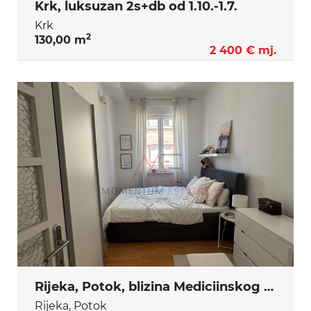
Krk, luksuzan 2s+db od 1.10.-1.7.
Krk
2
130,00 m
2 400 € mj.
Rijeka, Potok, blizina Mediciinskog faxa, ,adaptiran stan od 1.8.
Rijeka, Potok