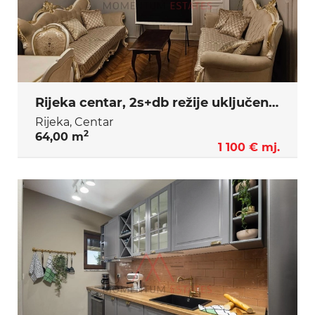
Rijeka centar, 2s+db režije uključene, pet friedly,dugoročno
Rijeka, Centar
2
64,00 m
1 100 € mj.