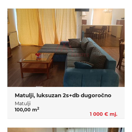
Matulji, luksuzan 2s+db dugoročno
Matulji
2
100,00 m
1 000 € mj.