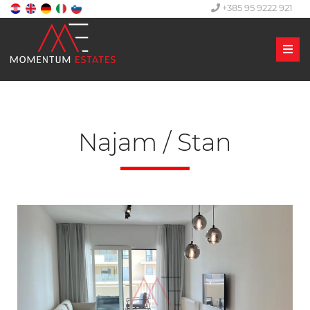
+385 95 9222 921
Men
Najam / Stan