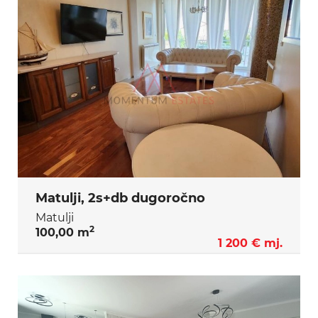
Matulji, 2s+db dugoročno
Matulji
2
100,00 m
1 200 € mj.