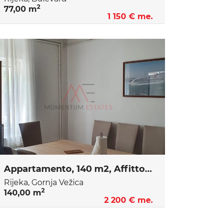
2
77,00 m
1 150 € me.
Appartamento, 140 m2, Affitto, Rijeka - Gornja Vežica
Rijeka, Gornja Vežica
2
140,00 m
2 200 € me.