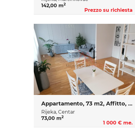
2
142,00 m
Prezzo su richiesta
Appartamento, 73 m2, Affitto, Rijeka - Centar
Rijeka, Centar
2
73,00 m
1 000 € me.