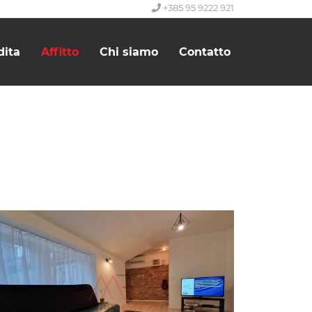
+385 95 9222 921
dita
Affitto
Chi siamo
Contatto