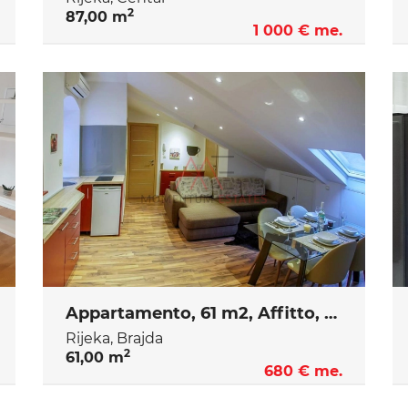
2
87,00 m
1 000 € me.
Appartamento, 61 m2, Affitto, Rijeka - Brajda
Rijeka, Brajda
2
61,00 m
680 € me.