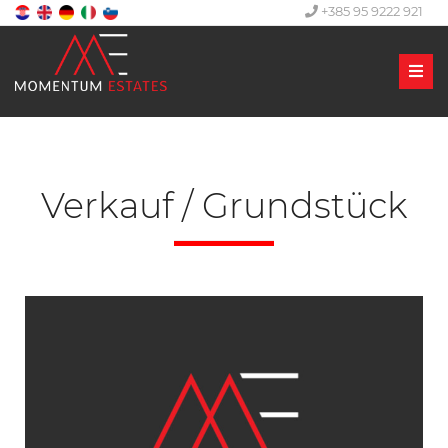
+385 95 9222 921
Men
Verkauf / Grundstück