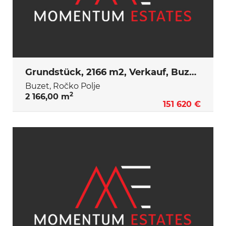
Grundstück, 2166 m2, Verkauf, Buzet - Ročko Polje
Buzet, Ročko Polje
2
2 166,00 m
151 620 €