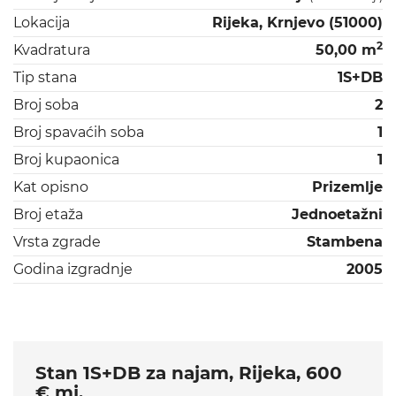
Lokacija
Rijeka, Krnjevo (51000)
2
Kvadratura
50,00 m
Tip stana
1S+DB
Broj soba
2
Broj spavaćih soba
1
Broj kupaonica
1
Kat opisno
Prizemlje
Broj etaža
Jednoetažni
Vrsta zgrade
Stambena
Godina izgradnje
2005
Stan 1S+DB za najam, Rijeka, 600
€ mj.