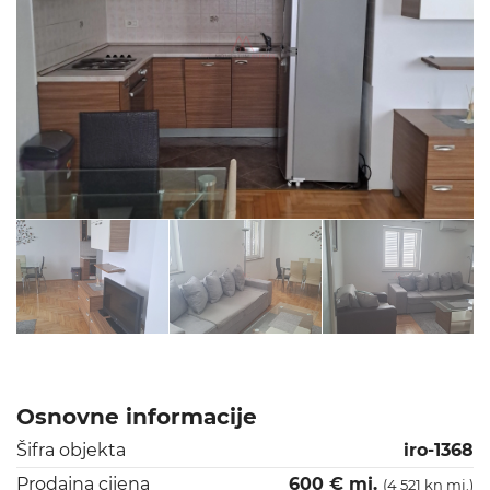
Osnovne informacije
Šifra objekta
iro-1368
Prodajna cijena
600 € mj.
(4 521 kn mj.)