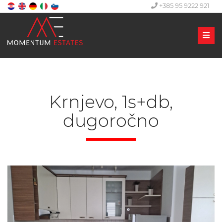
+385 95 9222 921
Men
Krnjevo, 1s+db,
dugoročno