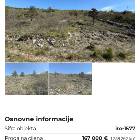
Osnovne informacije
Šifra objekta
iro-1577
Prodajna cijena
167 000 €
(1 258 262 kn)