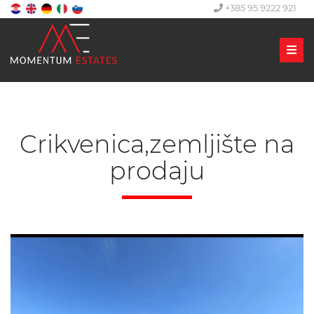
+385 95 9222 921
Men
Crikvenica,zemljište na
prodaju