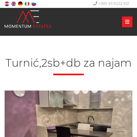
+385 95 9222 921
Men
Turnić,2sb+db za najam