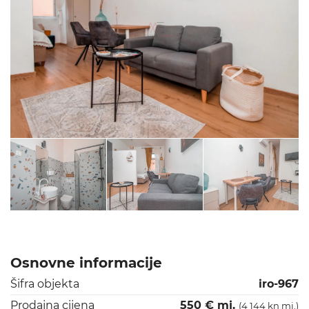
Osnovne informacije
Šifra objekta
iro-967
Prodajna cijena
550 € mj.
(4 144 kn mj.)