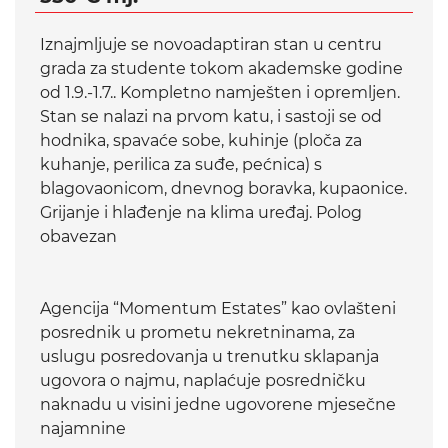
Iznajmljuje se novoadaptiran stan u centru
grada za studente tokom akademske godine
od 1.9.-1.7.. Kompletno namješten i opremljen.
Stan se nalazi na prvom katu, i sastoji se od
hodnika, spavaće sobe, kuhinje (ploča za
kuhanje, perilica za suđe, pećnica) s
blagovaonicom, dnevnog boravka, kupaonice.
Grijanje i hlađenje na klima uređaj. Polog
obavezan
Agencija “Momentum Estates” kao ovlašteni
posrednik u prometu nekretninama, za
uslugu posredovanja u trenutku sklapanja
ugovora o najmu, naplaćuje posredničku
naknadu u visini jedne ugovorene mjesečne
najamnine