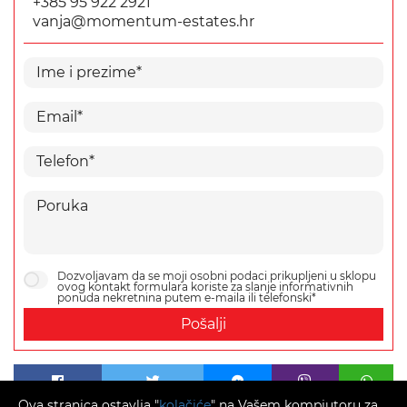
+385 95 922 2921
vanja@momentum-estates.hr
Dozvoljavam da se moji osobni podaci prikupljeni u sklopu
ovog kontakt formulara koriste za slanje informativnih
ponuda nekretnina putem e-maila ili telefonski*
Pošalji
Ova stranica ostavlja "
kolačiće
" na Vašem kompjutoru za