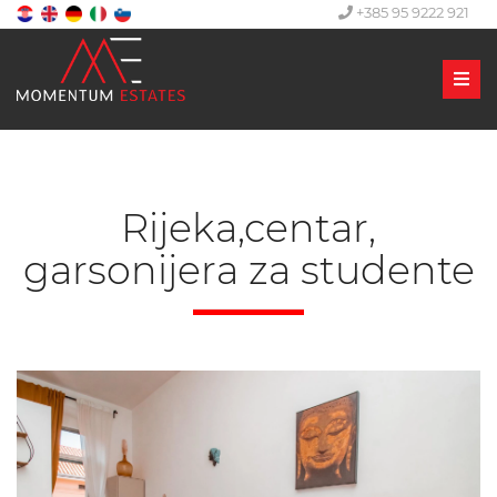
+385 95 9222 921
Men
Rijeka,centar,
garsonijera za studente