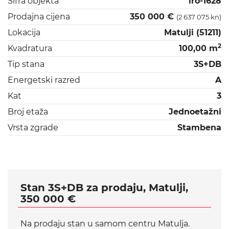
Šifra objekta
iro-1628
Prodajna cijena
350 000 €
(2 637 075 kn)
Lokacija
Matulji (51211)
2
Kvadratura
100,00 m
Tip stana
3S+DB
Energetski razred
A
Kat
3
Broj etaža
Jednoetažni
Vrsta zgrade
Stambena
Stan 3S+DB za prodaju, Matulji,
350 000 €
Na prodaju stan u samom centru Matulja.