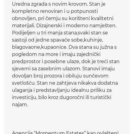
Uredna zgrada s novim krovom. Stan je
kompletno renoviran i u potpunosti
obnovljen, pri čemju su korišteni kvalitetni
materijali. Dizajnerski i moderno namješten.
Podijeljen u tri manja stana,svaki stan se
sastoji od jedne spavaće sobe,kuhinje,
blagovaone,kupaonice. Dva stana su južna s
pogledom na more i imaju zajednički
predprostor i posebne ulaze, dok je treći stan
sjeverni sa zasebnim ulazom. Stanovi imaju
dovoljan broj prozora i obiluju sunčevom
svetlošću. Stan ne zahtjeva nikakva dodatna
ulaganja i predstavljanju idealnu priliku za
investiciju, bilo kroz dugoročni ili turistički
najam.
Agencija “Momentum Estates” kao ovlašteni