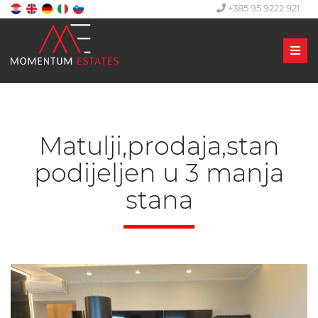
+385 95 9222 921
Men
Matulji,prodaja,stan
podijeljen u 3 manja
stana