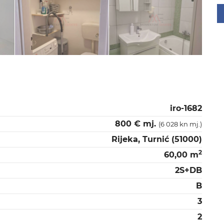
iro-1682
800 € mj.
(6 028 kn mj.)
Rijeka, Turnić (51000)
2
60,00 m
2S+DB
B
3
2