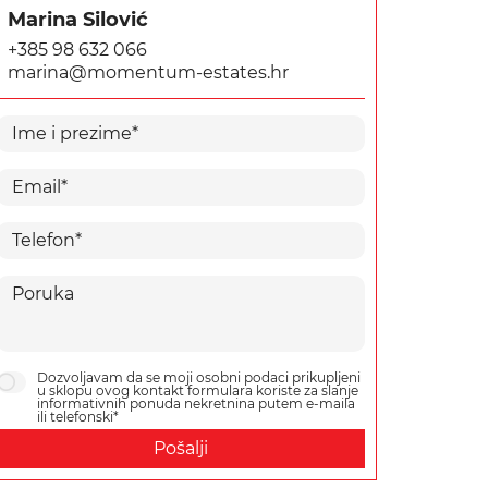
Marina Silović
+385 98 632 066
marina@momentum-estates.hr
Dozvoljavam da se moji osobni podaci prikupljeni
u sklopu ovog kontakt formulara koriste za slanje
informativnih ponuda nekretnina putem e-maila
ili telefonski*
Pošalji