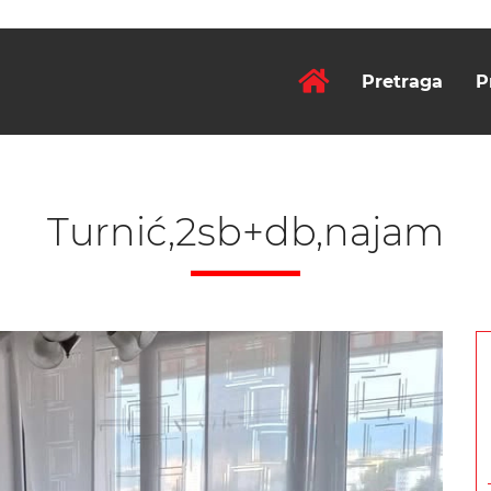
Pretraga
P
Turnić,2sb+db,najam