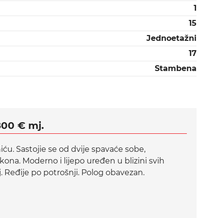
1
15
Jednoetažni
17
Stambena
800 € mj.
iću. Sastojie se od dvije spavaće sobe,
na. Moderno i lijepo uređen u blizini svih
j. Ređije po potrošnji. Polog obavezan.