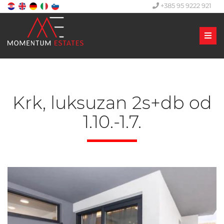
+385 95 9222 921
Men
Krk, luksuzan 2s+db od
1.10.-1.7.