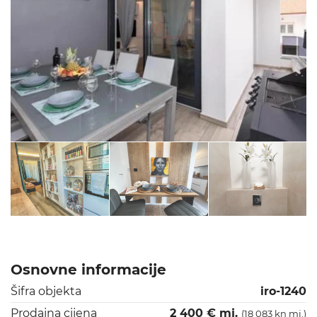
Osnovne informacije
Šifra objekta
iro-1240
Prodajna cijena
2 400 € mj.
(18 083 kn mj.)