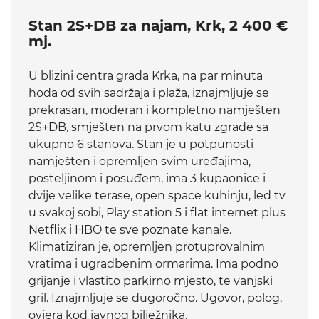
Stan 2S+DB za najam, Krk, 2 400 €
mj.
U blizini centra grada Krka, na par minuta
hoda od svih sadržaja i plaža, iznajmljuje se
prekrasan, moderan i kompletno namješten
2S+DB, smješten na prvom katu zgrade sa
ukupno 6 stanova. Stan je u potpunosti
namješten i opremljen svim uređajima,
posteljinom i posuđem, ima 3 kupaonice i
dvije velike terase, open space kuhinju, led tv
u svakoj sobi, Play station 5 i flat internet plus
Netflix i HBO te sve poznate kanale.
Klimatiziran je, opremljen protuprovalnim
vratima i ugradbenim ormarima. Ima podno
grijanje i vlastito parkirno mjesto, te vanjski
gril. Iznajmljuje se dugoročno. Ugovor, polog,
ovjera kod javnog bilježnika.