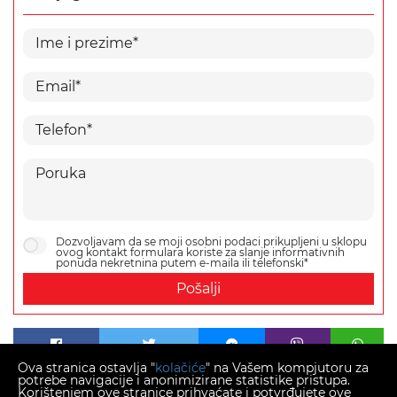
Dozvoljavam da se moji osobni podaci prikupljeni u sklopu
ovog kontakt formulara koriste za slanje informativnih
ponuda nekretnina putem e-maila ili telefonski*
Pošalji
Ova stranica ostavlja "
kolačiće
" na Vašem kompjutoru za
potrebe navigacije i anonimizirane statistike pristupa.
Korištenjem ove stranice prihvaćate i potvrđujete ove