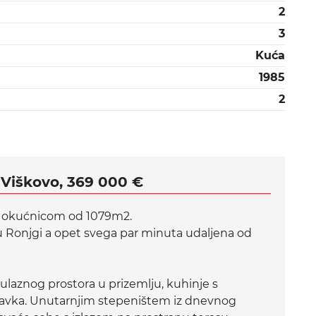
2
3
Kuća
1985
2
 Viškovo, 369 000 €
m okućnicom od 1079m2.
lju Ronjgi a opet svega par minuta udaljena od
d ulaznog prostora u prizemlju, kuhinje s
avka. Unutarnjim stepeništem iz dnevnog