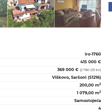
iro-1760
415 000 €
369 000 €
(2 780 231 kn)
Viškovo, Saršoni (51216)
2
200,00 m
2
1 079,00 m
Samostojeća
4