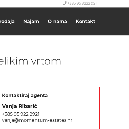
+385 95 9222 921
rodaja
Najam
O nama
Kontakt
velikim vrtom
Kontaktiraj agenta
Vanja Ribarić
+385 95 922 2921
vanja@momentum-estates.hr