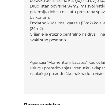
boravka dolazi se na kat gdje su dvije s
Drugi stan površine 94m2 ima svoj natkr
prizemlju dok su na katu prostrana spav
balkonom.
Dodatno kuća ima i garažu (15m2) koja 
(24m2).
Grijanje je etažno centralno na drva ili n
svaki stan posebno.
Agencija “Momentum Estates” kao ovlaš
uslugu posredovanja u trenutku sklapan
naplaćuje posredničku naknadu u vi
Razna svojstva