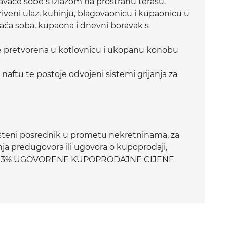
pavaće sobe s izlazom na prostranu terasu.
iveni ulaz, kuhinju, blagovaonicu i kupaonicu u
aća soba, kupaona i dnevni boravak s
je pretvorena u kotlovnicu i ukopanu konobu
a naftu te postoje odvojeni sistemi grijanja za
teni posrednik u prometu nekretninama, za
ja predugovora ili ugovora o kupoprodaji,
sini 3% UGOVORENE KUPOPRODAJNE CIJENE