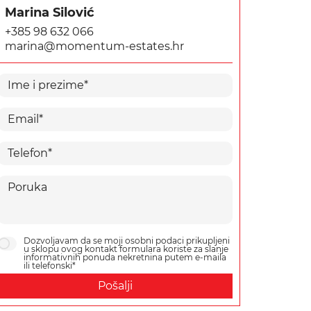
Marina Silović
+385 98 632 066
marina@momentum-estates.hr
Dozvoljavam da se moji osobni podaci prikupljeni
u sklopu ovog kontakt formulara koriste za slanje
informativnih ponuda nekretnina putem e-maila
ili telefonski*
Pošalji