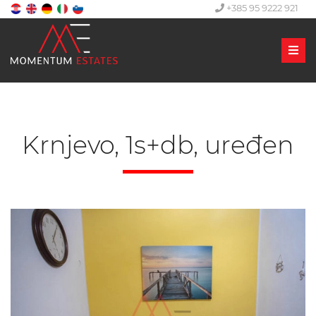
+385 95 9222 921
Men
Krnjevo, 1s+db, uređen