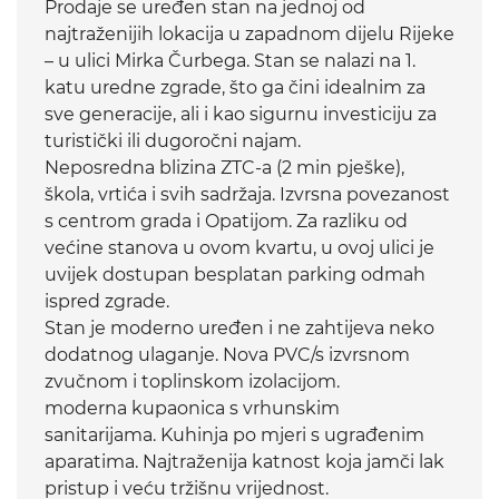
Prodaje se uređen stan na jednoj od
najtraženijih lokacija u zapadnom dijelu Rijeke
– u ulici Mirka Čurbega. Stan se nalazi na 1.
katu uredne zgrade, što ga čini idealnim za
sve generacije, ali i kao sigurnu investiciju za
turistički ili dugoročni najam.
Neposredna blizina ZTC-a (2 min pješke),
škola, vrtića i svih sadržaja. Izvrsna povezanost
s centrom grada i Opatijom. Za razliku od
većine stanova u ovom kvartu, u ovoj ulici je
uvijek dostupan besplatan parking odmah
ispred zgrade.
Stan je moderno uređen i ne zahtijeva neko
dodatnog ulaganje. Nova PVC/s izvrsnom
zvučnom i toplinskom izolacijom.
moderna kupaonica s vrhunskim
sanitarijama. Kuhinja po mjeri s ugrađenim
aparatima. Najtraženija katnost koja jamči lak
pristup i veću tržišnu vrijednost.