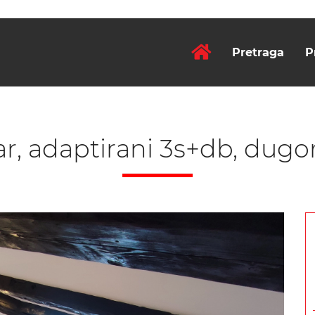
Pretraga
P
r, adaptirani 3s+db, dug