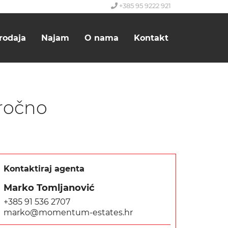
+385 95 9222 921
rodaja
Najam
O nama
Kontakt
oročno
Kontaktiraj agenta
Marko Tomljanović
+385 91 536 2707
marko@momentum-estates.hr