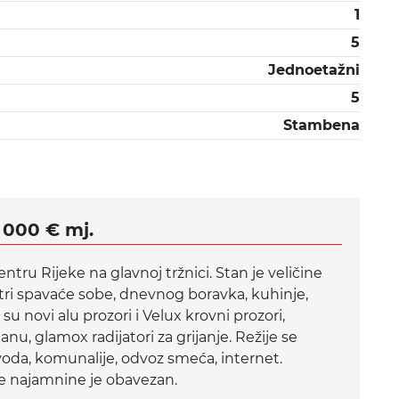
1
5
Jednoetažni
5
Stambena
 000 € mj.
tru Rijeke na glavnoj tržnici. Stan je veličine
d tri spavaće sobe, dnevnog boravka, kuhinje,
 novi alu prozori i Velux krovni prozori,
anu, glamox radijatori za grijanje. Režije se
, voda, komunalije, odvoz smeća, internet.
ne najamnine je obavezan.