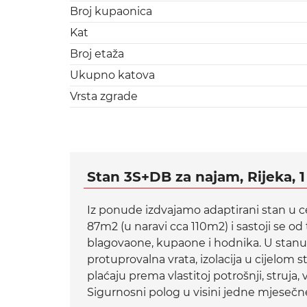
Broj kupaonica
Kat
Broj etaža
Ukupno katova
Vrsta zgrade
Stan 3S+DB za najam, Rijeka, 1
Iz ponude izdvajamo adaptirani stan u cen
87m2 (u naravi cca 110m2) i sastoji se o
blagovaone, kupaone i hodnika. U stanu su
protuprovalna vrata, izolacija u cijelom st
plaćaju prema vlastitoj potrošnji, struja
Sigurnosni polog u visini jedne mjeseč