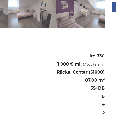
iro-730
1 000 € mj.
(7 535 kn mj.)
Rijeka, Centar (51000)
2
87,00 m
3S+DB
B
4
3