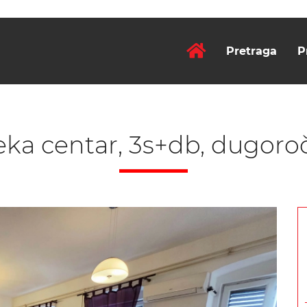
Pretraga
P
eka centar, 3s+db, dugor