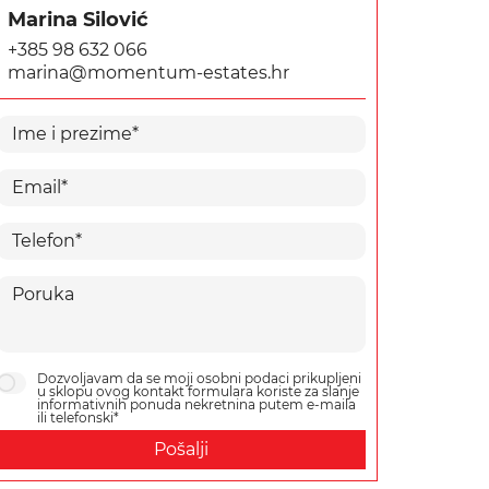
Marina Silović
+385 98 632 066
marina@momentum-estates.hr
Dozvoljavam da se moji osobni podaci prikupljeni
u sklopu ovog kontakt formulara koriste za slanje
informativnih ponuda nekretnina putem e-maila
ili telefonski*
Pošalji