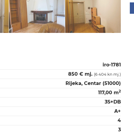
iro-1781
850 € mj.
(6 404 kn mj.)
Rijeka, Centar (51000)
2
117,00 m
3S+DB
A+
4
3