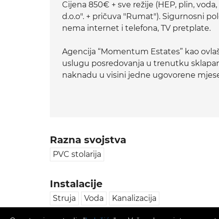
Cijena 850€ + sve režije (HEP, plin, voda,
d.o.o". + pričuva "Rumat"). Sigurnosni p
nema internet i telefona, TV pretplate.
Agencija “Momentum Estates” kao ovlaš
uslugu posredovanja u trenutku sklapa
naknadu u visini jedne ugovorene mje
Razna svojstva
PVC stolarija
Instalacije
Struja
Voda
Kanalizacija