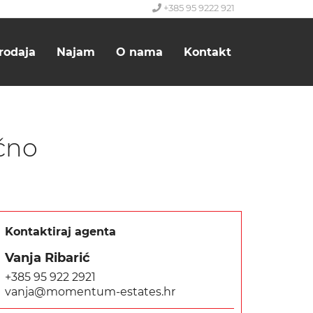
+385 95 9222 921
rodaja
Najam
O nama
Kontakt
očno
Kontaktiraj agenta
Vanja Ribarić
+385 95 922 2921
vanja@momentum-estates.hr