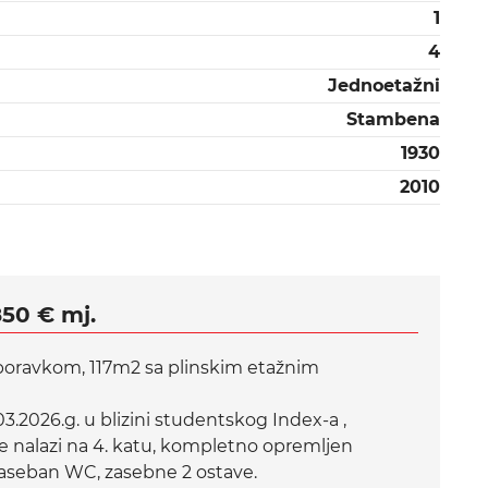
1
4
Jednoetažni
Stambena
1930
2010
850 € mj.
 boravkom, 117m2 sa plinskim etažnim
03.2026.g. u blizini studentskog Index-a ,
e nalazi na 4. katu, kompletno opremljen
zaseban WC, zasebne 2 ostave.