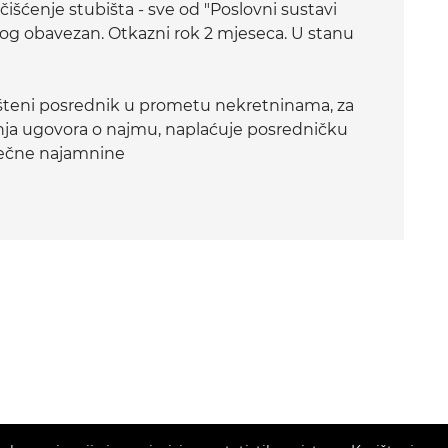
 čišćenje stubišta - sve od "Poslovni sustavi
olog obavezan. Otkazni rok 2 mjeseca. U stanu
teni posrednik u prometu nekretninama, za
nja ugovora o najmu, naplaćuje posredničku
sečne najamnine