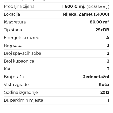
Prodajna cijena
1 600 € mj.
(12 055 kn mj.)
Lokacija
Rijeka, Zamet (51000)
2
Kvadratura
80,00 m
Tip stana
2S+DB
Energetski razred
A
Broj soba
3
Broj spavaćih soba
2
Broj kupaonica
2
Kat
3
Broj etaža
Jednoetažni
Vrsta zgrade
Kuća
Godina izgradnje
2012
Br. parkirnih mjesta
1