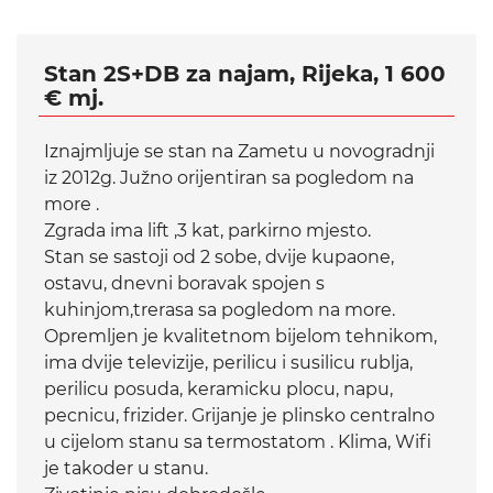
Stan 2S+DB za najam, Rijeka, 1 600
€ mj.
Iznajmljuje se stan na Zametu u novogradnji
iz 2012g. Južno orijentiran sa pogledom na
more .
Zgrada ima lift ,3 kat, parkirno mjesto.
Stan se sastoji od 2 sobe, dvije kupaone,
ostavu, dnevni boravak spojen s
kuhinjom,trerasa sa pogledom na more.
Opremljen je kvalitetnom bijelom tehnikom,
ima dvije televizije, perilicu i susilicu rublja,
perilicu posuda, keramicku plocu, napu,
pecnicu, frizider. Grijanje je plinsko centralno
u cijelom stanu sa termostatom . Klima, Wifi
je takoder u stanu.