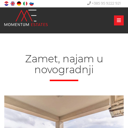
+385 95 9222 921
Men
Zamet, najam u
novogradnji