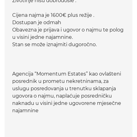
Zivotinje nisu dobrodošle .
Cijena najma je 1600€ plus režije .
Dostupan je odmah
Obavezna je prijava i ugovor o najmu te polog
u visini jedne najamnine.
Stan se može iznajmiti dugoročno.
Agencija “Momentum Estates” kao ovlašteni
posrednik u prometu nekretninama, za
uslugu posredovanja u trenutku sklapanja
ugovora o najmu, naplaćuje posredničku
naknadu u visini jedne ugovorene mjesečne
najamnine