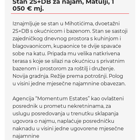
Stan 2S+DB za najam, Matulji, 1
050 € mj.
Iznajmljuje se stan u Mihotićima, dvoetažni
2S+DB s okućnicom i bazenom. Stan se sastoji
zajedničkog dnevnog prostora s kuhinjom i
blagovaonicom, kupaonice te dvije spavaće
sobe na katu. Pripada mu velika natkrivena
terasa s koje se silazi na okućnicu s privatnim
bazenom i prostorom za roštilj i druženje.
Novija gradnja. Režije prema potrošnji. Polog
u visini jedne mjesečne najamnine obavezan.
Agencija “Momentum Estates” kao ovlašteni
posrednik u prometu nekretninama, za
uslugu posredovanja u trenutku sklapanja
ugovora o najmu, naplaćuje posredničku
naknadu u visini jedne ugovorene mjesečne
najamnine