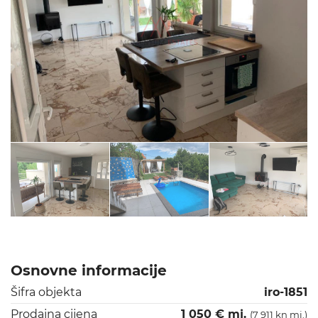
Osnovne informacije
Šifra objekta
iro-1851
Prodajna cijena
1 050 € mj.
(7 911 kn mj.)