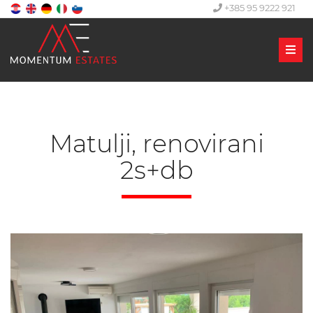
+385 95 9222 921
Men
Matulji, renovirani
2s+db