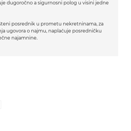
ljuje dugoročno a sigurnosni polog u visini jedne
teni posrednik u prometu nekretninama, za
nja ugovora o najmu, naplaćuje posredničku
ečne najamnine.