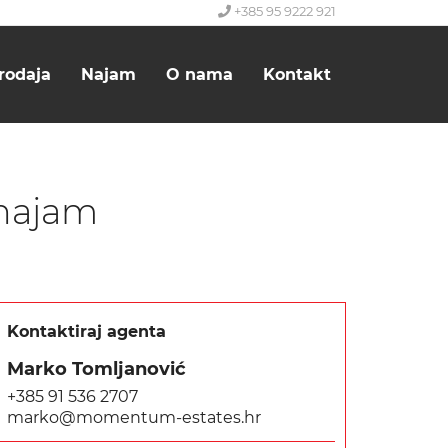
+385 95 9222 921
rodaja
Najam
O nama
Kontakt
 najam
Kontaktiraj agenta
Marko Tomljanović
+385 91 536 2707
marko@momentum-estates.hr