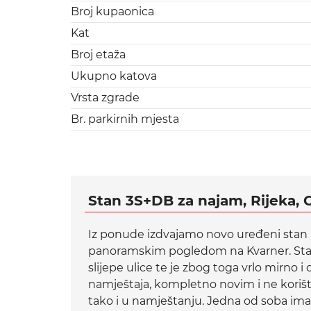
Broj kupaonica
Kat
Broj etaža
Ukupno katova
Vrsta zgrade
Br. parkirnih mjesta
Stan 3S+DB za najam, Rijeka,
C
Iz ponude izdvajamo novo uređeni stan
panoramskim pogledom na Kvarner. Stan se
slijepe ulice te je zbog toga vrlo mirn
namještaja, kompletno novim i ne korište
tako i u namještanju. Jedna od soba im