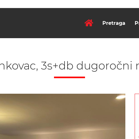
Pretraga
P
nkovac, 3s+db dugoročni