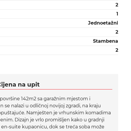
2
1
Jednoetažni
2
Stambena
2
ijena na upit
 površine 142m2 sa garažnim mjestom i
 nalazi u odličnoj novijoj zgradi, na kraju
o i opuštajuće. Namješten je vrhunskim komadima
nim. Dizajn je vrlo promišljen kako u gradnji
a en-suite kupaonicu, dok se treća soba može