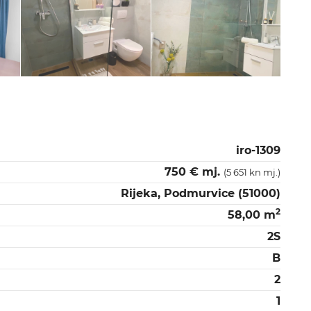
iro-1309
750 € mj.
(5 651 kn mj.)
Rijeka, Podmurvice (51000)
2
58,00 m
2S
B
2
1