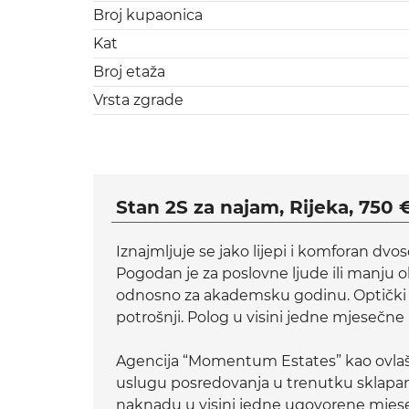
Broj kupaonica
Kat
Broj etaža
Vrsta zgrade
Stan 2S za najam, Rijeka, 750 
Iznajmljuje se jako lijepi i komforan dv
Pogodan je za poslovne ljude ili manju ob
odnosno za akademsku godinu. Optički i
potrošnji. Polog u visini jedne mjesečn
Agencija “Momentum Estates” kao ovlaš
uslugu posredovanja u trenutku sklapa
naknadu u visini jedne ugovorene mje