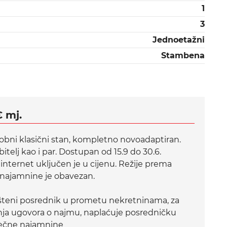
1
3
Jednoetažni
Stambena
€ mj.
osobni klasični stan, kompletno novoadaptiran.
itelj kao i par. Dostupan od 15.9 do 30.6.
nternet uključen je u cijenu. Režije prema
e najamnine je obavezan.
teni posrednik u prometu nekretninama, za
nja ugovora o najmu, naplaćuje posredničku
sečne najamnine