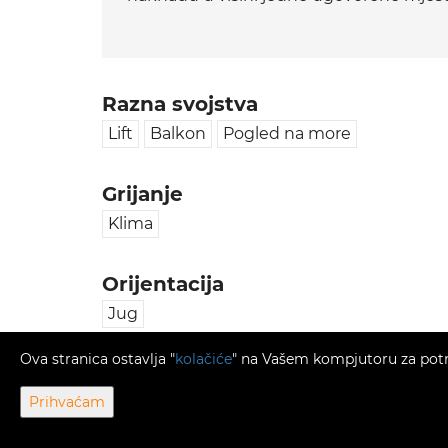
Razna svojstva
Lift
Balkon
Pogled na more
Grijanje
Klima
Orijentacija
Jug
Ova stranica ostavlja "
kolačiće
" na Vašem kompjutoru za potreb
Prihvaćam