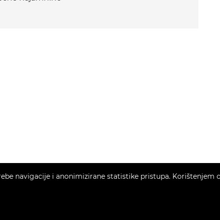
e navigacije i anonimizirane statistike pristupa. Korištenjem ov
Copyright © 2026 Momentum estates
Fiksni tečaj konverzije 1 EUR = 7,53450 HRK
Web Design & Powered by
i
Real
One
-
program za vođenje nekretnina
.