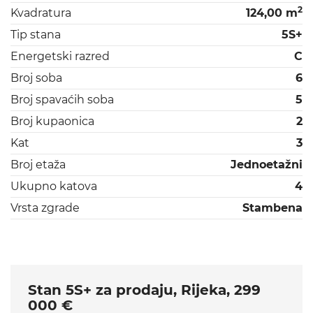
2
Kvadratura
124,00 m
Tip stana
5S+
Energetski razred
C
Broj soba
6
Broj spavaćih soba
5
Broj kupaonica
2
Kat
3
Broj etaža
Jednoetažni
Ukupno katova
4
Vrsta zgrade
Stambena
Stan 5S+ za prodaju, Rijeka, 299
000 €