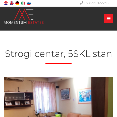
+385 95 9222 921
Men
Strogi centar, 5SKL stan