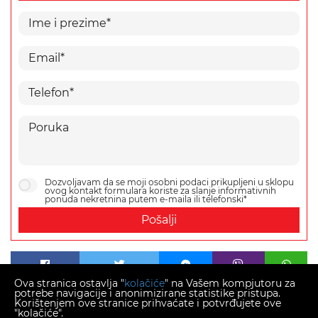
Dozvoljavam da se moji osobni podaci prikupljeni u sklopu
ovog kontakt formulara koriste za slanje informativnih
ponuda nekretnina putem e-maila ili telefonski*
Pošalji
Ova stranica ostavlja "
kolačiće
" na Vašem kompjutoru za
potrebe navigacije i anonimizirane statistike pristupa.
Korištenjem ove stranice prihvaćate i potvrđujete ove
"kolačiće".