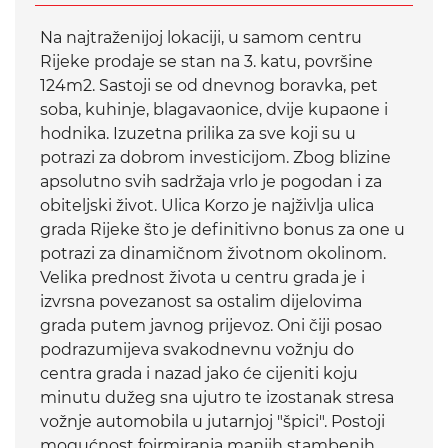
Na najtraženijoj lokaciji, u samom centru
Rijeke prodaje se stan na 3. katu, površine
124m2. Sastoji se od dnevnog boravka, pet
soba, kuhinje, blagavaonice, dvije kupaone i
hodnika. Izuzetna prilika za sve koji su u
potrazi za dobrom investicijom. Zbog blizine
apsolutno svih sadržaja vrlo je pogodan i za
obiteljski život. Ulica Korzo je najživlja ulica
grada Rijeke što je definitivno bonus za one u
potrazi za dinamičnom životnom okolinom.
Velika prednost života u centru grada je i
izvrsna povezanost sa ostalim dijelovima
grada putem javnog prijevoz. Oni čiji posao
podrazumijeva svakodnevnu vožnju do
centra grada i nazad jako će cijeniti koju
minutu dužeg sna ujutro te izostanak stresa
vožnje automobila u jutarnjoj "špici". Postoji
mogućnost foirmiranja manjih stambenih