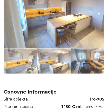
Osnovne informacije
Šifra objekta
iro-705
Prodajna cijena
1 150 € mj.
(8 665 kn mj.)