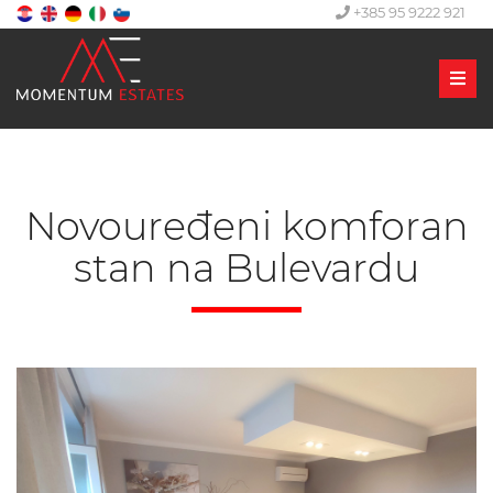
+385 95 9222 921
Men
Novouređeni komforan
stan na Bulevardu