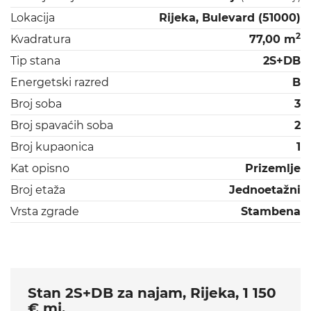
Lokacija
Rijeka, Bulevard (51000)
2
Kvadratura
77,00 m
Tip stana
2S+DB
Energetski razred
B
Broj soba
3
Broj spavaćih soba
2
Broj kupaonica
1
Kat opisno
Prizemlje
Broj etaža
Jednoetažni
Vrsta zgrade
Stambena
Stan 2S+DB za najam, Rijeka, 1 150
€ mj.