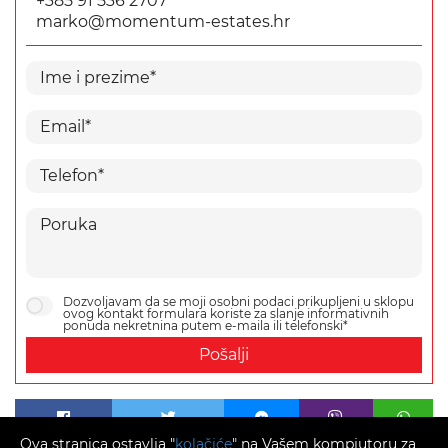
+385 91 536 2707
marko@momentum-estates.hr
Dozvoljavam da se moji osobni podaci prikupljeni u sklopu
ovog kontakt formulara koriste za slanje informativnih
ponuda nekretnina putem e-maila ili telefonski*
Pošalji
Ova stranica ostavlja "
kolačiće
" na Vašem kompjutoru za