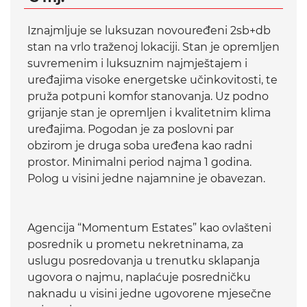
Iznajmljuje se luksuzan novouređeni 2sb+db
stan na vrlo traženoj lokaciji. Stan je opremljen
suvremenim i luksuznim najmještajem i
uređajima visoke energetske učinkovitosti, te
pruža potpuni komfor stanovanja. Uz podno
grijanje stan je opremljen i kvalitetnim klima
uređajima. Pogodan je za poslovni par
obzirom je druga soba uređena kao radni
prostor. Minimalni period najma 1 godina.
Polog u visini jedne najamnine je obavezan.
Agencija “Momentum Estates” kao ovlašteni
posrednik u prometu nekretninama, za
uslugu posredovanja u trenutku sklapanja
ugovora o najmu, naplaćuje posredničku
naknadu u visini jedne ugovorene mjesečne