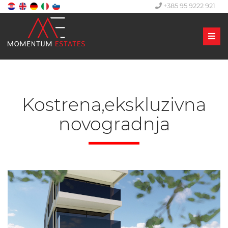
+385 95 9222 921
Men
Kostrena,ekskluzivna
novogradnja