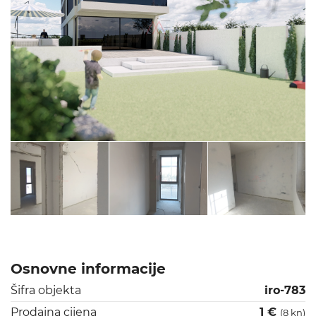
Osnovne informacije
Šifra objekta
iro-783
Prodajna cijena
1 €
(8 kn)