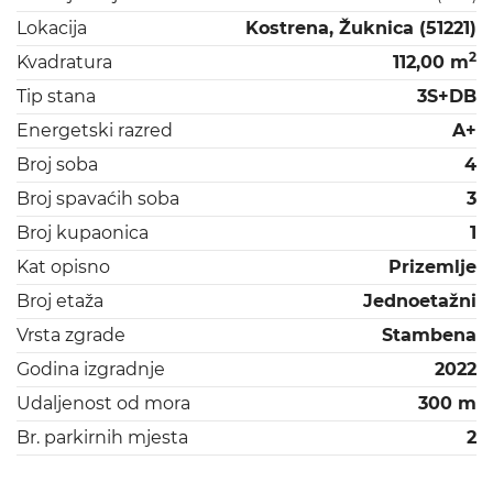
Lokacija
Kostrena, Žuknica (51221)
2
Kvadratura
112,00 m
Tip stana
3S+DB
Energetski razred
A+
Broj soba
4
Broj spavaćih soba
3
Broj kupaonica
1
Kat opisno
Prizemlje
Broj etaža
Jednoetažni
Vrsta zgrade
Stambena
Godina izgradnje
2022
Udaljenost od mora
300 m
Br. parkirnih mjesta
2