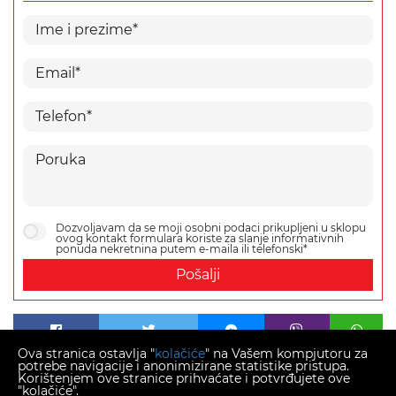
Dozvoljavam da se moji osobni podaci prikupljeni u sklopu
ovog kontakt formulara koriste za slanje informativnih
ponuda nekretnina putem e-maila ili telefonski*
Pošalji
Ova stranica ostavlja "
kolačiće
" na Vašem kompjutoru za
potrebe navigacije i anonimizirane statistike pristupa.
Korištenjem ove stranice prihvaćate i potvrđujete ove
"kolačiće".