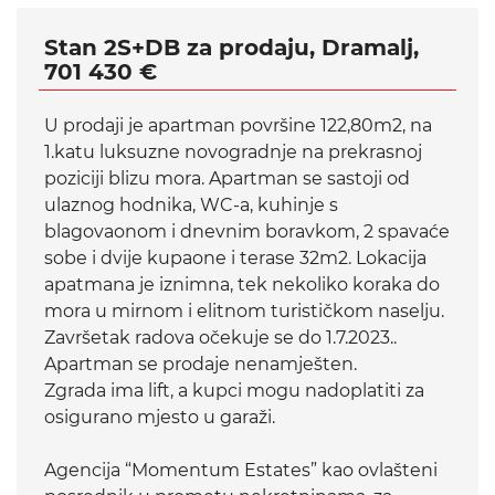
Stan 2S+DB za prodaju, Dramalj,
701 430 €
U prodaji je apartman površine 122,80m2, na
1.katu luksuzne novogradnje na prekrasnoj
poziciji blizu mora. Apartman se sastoji od
ulaznog hodnika, WC-a, kuhinje s
blagovaonom i dnevnim boravkom, 2 spavaće
sobe i dvije kupaone i terase 32m2. Lokacija
apatmana je iznimna, tek nekoliko koraka do
mora u mirnom i elitnom turističkom naselju.
Završetak radova očekuje se do 1.7.2023..
Apartman se prodaje nenamješten.
Zgrada ima lift, a kupci mogu nadoplatiti za
osigurano mjesto u garaži.
Agencija “Momentum Estates” kao ovlašteni