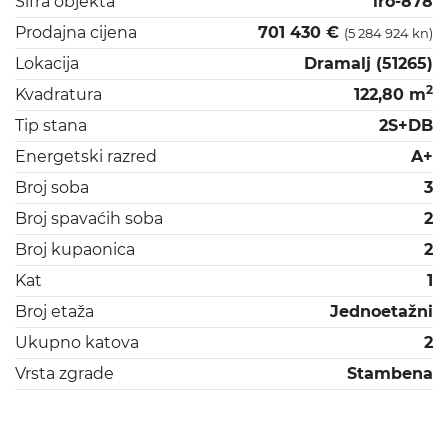
Šifra objekta
iro-878
Prodajna cijena
701 430 €
(5 284 924 kn)
Lokacija
Dramalj (51265)
2
Kvadratura
122,80 m
Tip stana
2S+DB
Energetski razred
A+
Broj soba
3
Broj spavaćih soba
2
Broj kupaonica
2
Kat
1
Broj etaža
Jednoetažni
Ukupno katova
2
Vrsta zgrade
Stambena