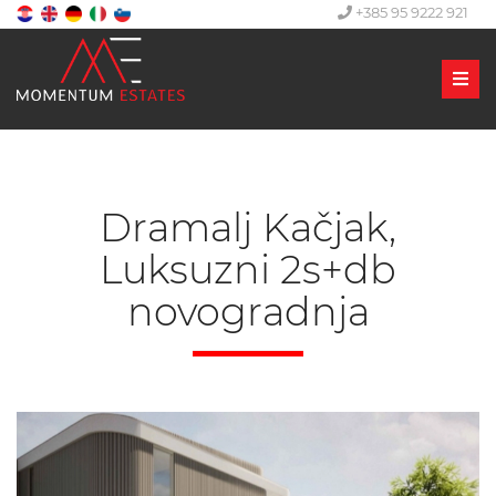
+385 95 9222 921
Men
Dramalj Kačjak,
Luksuzni 2s+db
novogradnja