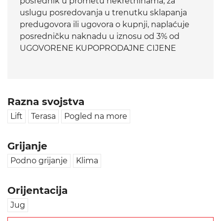
posrednik u prometu nekretninama, za
uslugu posredovanja u trenutku sklapanja
predugovora ili ugovora o kupnji, naplaćuje
posredničku naknadu u iznosu od 3% od
UGOVORENE KUPOPRODAJNE CIJENE
Razna svojstva
Lift
Terasa
Pogled na more
Grijanje
Podno grijanje
Klima
Orijentacija
Jug