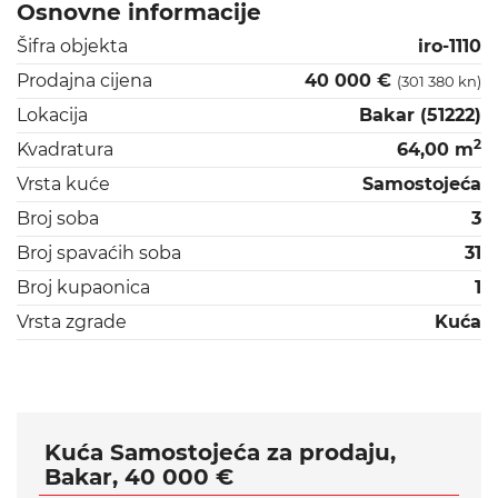
Osnovne informacije
Šifra objekta
iro-1110
Prodajna cijena
40 000 €
(301 380 kn)
Lokacija
Bakar (51222)
2
Kvadratura
64,00 m
Vrsta kuće
Samostojeća
Broj soba
3
Broj spavaćih soba
31
Broj kupaonica
1
Vrsta zgrade
Kuća
Kuća Samostojeća za prodaju,
Bakar, 40 000 €