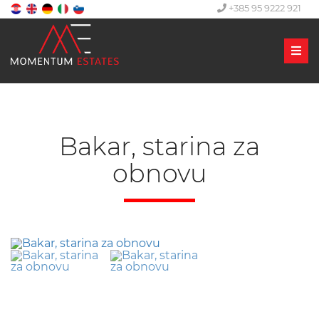
+385 95 9222 921
Men
Bakar, starina za
obnovu