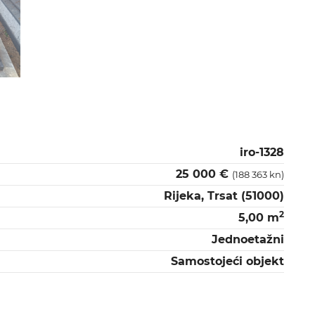
iro-1328
25 000 €
(188 363 kn)
Rijeka, Trsat (51000)
2
5,00 m
Jednoetažni
Samostojeći objekt