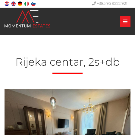
+385 95 9222 921
Men
Rijeka centar, 2s+db