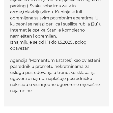
parking ). Svaka soba ima walk in
ormar,televiziju,klimu. Kuhinja je full
opremljena sa svim potrebnim aparatima. U
kupaoni se nalazi perilica i susilica rublja (2u1).
Internet je optika. Stan je kompletno
namješten i opremljen.
Iznajmljuje se od 1.11 do 1.5.2025., polog
obavezan.
Agencija “Momentum Estates” kao ovlašteni
posrednik u prometu nekretninama, za
uslugu posredovanja u trenutku sklapanja
ugovora o najmu, naplaćuje posredničku
naknadu u visini jedne ugovorene mjesečne
najamnine