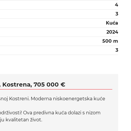
4
3
Kuća
2024
500 m
3
, Kostrena, 705 000 €
asnoj Kostreni. Moderna niskoenergetska kuće
drživosti! Ova predivna kuća dolazi s nizom
u kvalitetan život.