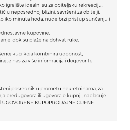
 igralište idealni su za obiteljsku rekreaciju.
ić u neposrednoj blizini, savršeni za obitelji.
oliko minuta hoda, nude brzi pristup sunčanju i
 jednostavne kupovine.
nje, dok su plaže na dohvat ruke.
vršenoj kući koja kombinira udobnost,
rajte nas za više informacija i dogovorite
teni posrednik u prometu nekretninama, za
a predugovora ili ugovora o kupnji, naplaćuje
% od UGOVORENE KUPOPRODAJNE CIJENE