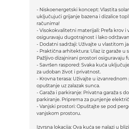
- Niskoenergetski koncept: Vlastita sol
uključujući grijanje bazena i dizalice t
računima!
- Visokokvalitetni materijali: Prefa krov
osiguravaju dugotrajnost i lako održavan
- Dodatni sadržaji: Uživajte u vlastitom ja
- Praktična arhitektura: Ulaz iz garaže u
Pažljivo dizajnirani prostori osiguravaju
- Savršen raspored: Svaka kuća uključuje
za udoban život i privatnost.
- Krovna terasa: Uživajte u izvanrednom
opuštanje uz zalazak sunca.
- Garaža i parkiranje: Privatna garaža s
parkiranje. Priprema za punjenje električ
- Vanjski prostori: Opuštajte se pod pe
vanjskom prostoru.
Izvrsna lokacija: Ova kuća se nalazi u bli