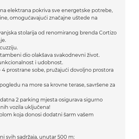
arna elektrana pokriva sve energetske potrebe,
opline, omogućavajući značajne uštede na
 i vanjska stolarija od renomiranog brenda Cortizo
je.
cuzziju.
 stambeni dio olakšava svakodnevni život.
 funkcionalnost i udobnost.
 4 prostrane sobe, pružajući dovoljno prostora
 pogledu na more sa krovne terase, savršene za
 dodatna 2 parking mjesta osigurava sigurno
nih vozila uključena!
rgolom koja donosi dodatni šarm vašem
zini svih sadržaja, unutar 500 m: