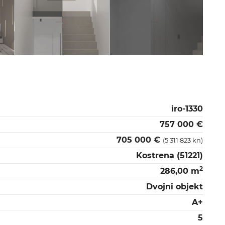
iro-1330
757 000 €
705 000 €
(5 311 823 kn)
Kostrena (51221)
2
286,00 m
Dvojni objekt
A+
5