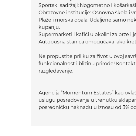
Sportski sadržaji: Nogometno i košarkaško
Obrazovne institucije: Osnovna škola i vrt
Plaže i morska obala: Udaljene samo nek
kupanju.
Supermarketi i kafići u okolini za brze i
Autobusna stanica omogućava lako kreta
Ne propustite priliku za život u ovoj sa
funkcionalnost i blizinu prirode! Kontakti
razgledavanje.
Agencija “Momentum Estates” kao ovlaš
uslugu posredovanja u trenutku sklapanj
posredničku naknadu u iznosu od 3