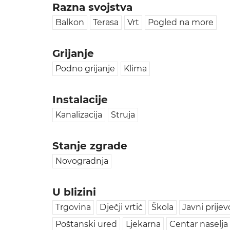
Razna svojstva
Balkon
Terasa
Vrt
Pogled na more
Grijanje
Podno grijanje
Klima
Instalacije
Kanalizacija
Struja
Stanje zgrade
Novogradnja
U blizini
Trgovina
Dječji vrtić
Škola
Javni prijev
Poštanski ured
Ljekarna
Centar naselja