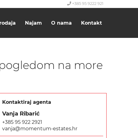
+385 95 9222 921
rodaja
Najam
O nama
Kontakt
s pogledom na more
Kontaktiraj agenta
Vanja Ribarić
+385 95 922 2921
vanja@momentum-estates.hr