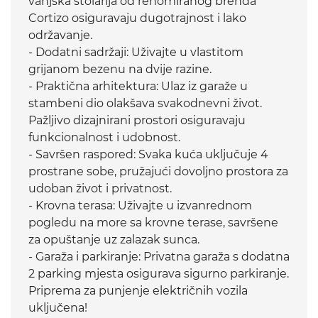
vanjska stolarija od renomiranog brenda
Cortizo osiguravaju dugotrajnost i lako
održavanje.
- Dodatni sadržaji: Uživajte u vlastitom
grijanom bezenu na dvije razine.
- Praktična arhitektura: Ulaz iz garaže u
stambeni dio olakšava svakodnevni život.
Pažljivo dizajnirani prostori osiguravaju
funkcionalnost i udobnost.
- Savršen raspored: Svaka kuća uključuje 4
prostrane sobe, pružajući dovoljno prostora za
udoban život i privatnost.
- Krovna terasa: Uživajte u izvanrednom
pogledu na more sa krovne terase, savršene
za opuštanje uz zalazak sunca.
- Garaža i parkiranje: Privatna garaža s dodatna
2 parking mjesta osigurava sigurno parkiranje.
Priprema za punjenje električnih vozila
uključena!