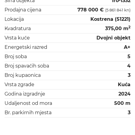
Šifra objekta
iro-1332
Prodajna cijena
778 000 €
(5 861 841 kn)
Lokacija
Kostrena (51221)
2
Kvadratura
375,00 m
Vrsta kuće
Dvojni objekt
Energetski razred
A+
Broj soba
5
Broj spavaćih soba
4
Broj kupaonica
3
Vrsta zgrade
Kuća
Godina izgradnje
2024
Udaljenost od mora
500 m
Br. parkirnih mjesta
3