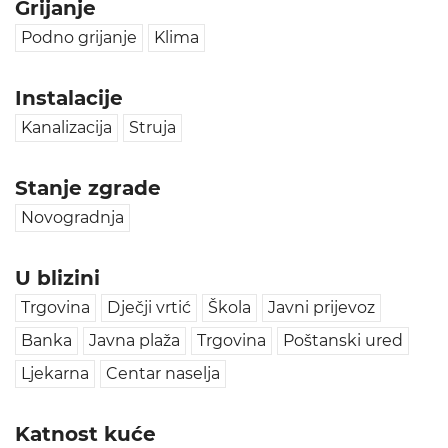
Grijanje
Podno grijanje
Klima
Instalacije
Kanalizacija
Struja
Stanje zgrade
Novogradnja
U blizini
Trgovina
Dječji vrtić
Škola
Javni prijevoz
Banka
Javna plaža
Trgovina
Poštanski ured
Ljekarna
Centar naselja
Katnost kuće