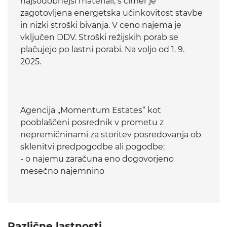
najsodobnejši materiali, s čimer je
zagotovljena energetska učinkovitost stavbe
in nizki stroški bivanja. V ceno najema je
vključen DDV. Stroški režijskih porab se
plačujejo po lastni porabi. Na voljo od 1. 9.
2025.
Agencija „Momentum Estates“ kot
pooblaščeni posrednik v prometu z
nepremičninami za storitev posredovanja ob
sklenitvi predpogodbe ali pogodbe:
- o najemu zaračuna eno dogovorjeno
mesečno najemnino
Različne lastnosti