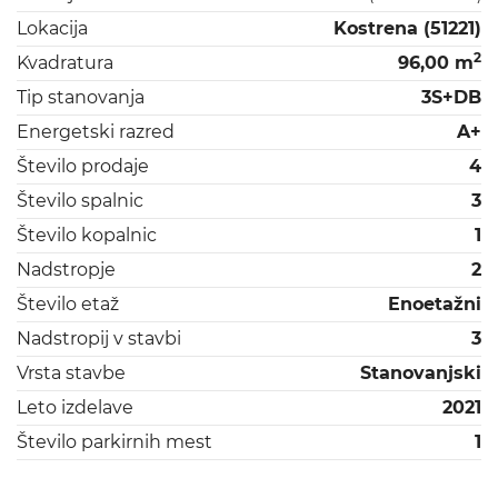
Lokacija
Kostrena (51221)
2
Kvadratura
96,00 m
Tip stanovanja
3S+DB
Energetski razred
A+
Število prodaje
4
Število spalnic
3
Število kopalnic
1
Nadstropje
2
Število etaž
Enoetažni
Nadstropij v stavbi
3
Vrsta stavbe
Stanovanjski
Leto izdelave
2021
Število parkirnih mest
1