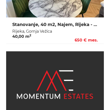
Stanovanje, 40 m2, Najem, Rijeka - Gornja Vežica
Rijeka, Gornja Vežica
2
40,00 m
650 € mes.