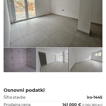
Osnovni podatki
Šifra stavbe
iro-1445
Prodajna cena
141 000 €
(1 062 365 kn)