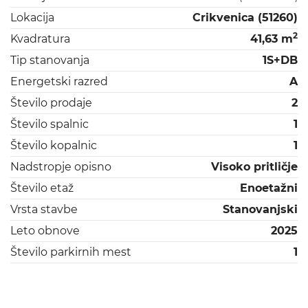
Lokacija
Crikvenica (51260)
2
Kvadratura
41,63 m
Tip stanovanja
1S+DB
Energetski razred
A
Število prodaje
2
Število spalnic
1
Število kopalnic
1
Nadstropje opisno
Visoko pritličje
Število etaž
Enoetažni
Vrsta stavbe
Stanovanjski
Leto obnove
2025
Število parkirnih mest
1