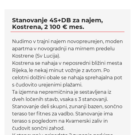
Stanovanje 4S+DB za najem,
Kostrena, 2 100 € mes.
Nudimo v trajni najem novopreurejen, moden
apartma v novogradnji na mirnem predelu
Kostrene (Sv Lucija).
Kostrena se nahaja v neposredni bližini mesta
Rijeka, le nekaj minut vožnje z avtom. Po
celotni dolžini obale se nahaja sprehajalna pot
s čudovito urejenimi plažami.
Ta izjemna nepremičnina je sestavljena iz
dveh ločenih stavb, vsaka s 3 stanovanji.
Stanovanje deli skupni, zunanji bazen, sončno
teraso ter fitnes za vadbo. Stanovanje ima
teraso s pogledom na Kvarnerski zaliv in
čudovit sončni zahod.