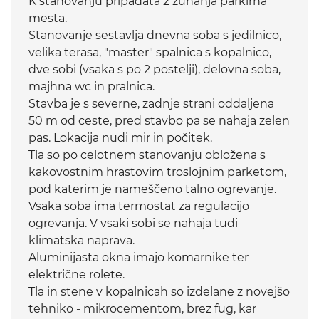
K stanovanju pripadata 2 zunanja parkirna
mesta.
Stanovanje sestavlja dnevna soba s jedilnico,
velika terasa, "master" spalnica s kopalnico,
dve sobi (vsaka s po 2 postelji), delovna soba,
majhna wc in pralnica.
Stavba je s severne, zadnje strani oddaljena
50 m od ceste, pred stavbo pa se nahaja zelen
pas. Lokacija nudi mir in počitek.
Tla so po celotnem stanovanju obložena s
kakovostnim hrastovim troslojnim parketom,
pod katerim je nameščeno talno ogrevanje.
Vsaka soba ima termostat za regulacijo
ogrevanja. V vsaki sobi se nahaja tudi
klimatska naprava.
Aluminijasta okna imajo komarnike ter
električne rolete.
Tla in stene v kopalnicah so izdelane z novejšo
tehniko - mikrocementom, brez fug, kar