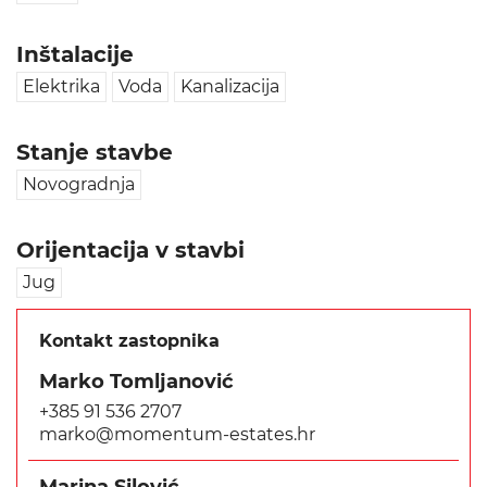
Inštalacije
Elektrika
Voda
Kanalizacija
Stanje stavbe
Novogradnja
Orijentacija v stavbi
Jug
Kontakt zastopnika
Marko Tomljanović
+385 91 536 2707
marko@momentum-estates.hr
Marina Silović