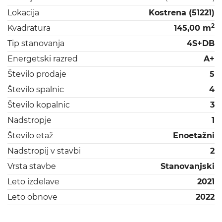
Lokacija
Kostrena (51221)
2
Kvadratura
145,00 m
Tip stanovanja
4S+DB
Energetski razred
A+
Število prodaje
5
Število spalnic
4
Število kopalnic
3
Nadstropje
1
Število etaž
Enoetažni
Nadstropij v stavbi
2
Vrsta stavbe
Stanovanjski
Leto izdelave
2021
Leto obnove
2022