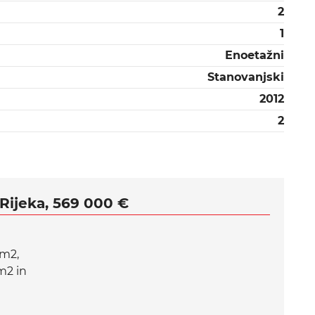
2
1
Enoetažni
Stanovanjski
2012
2
Rijeka, 569 000 €
 m2,
m2 in