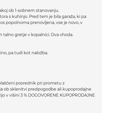
 takoj ob 1-sobnem stanovanju.
ora s kuhinjo. Pred tem je bila garaža, ki pa
etos popolnoma prenovljena, vse je novo, v
n talno gretje v kopalnici. Dva vhoda.
ino, pa tudi kot naložba.
aščeni posrednik pri prometu z
a ob sklenitvi predpogodbe ali kupoprodajne
izijo v višini 3 % DOGOVORENE KUPOPRODAJNE