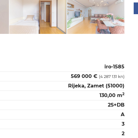
iro-1585
569 000 €
(4 287 131 kn)
Rijeka, Zamet (51000)
2
130,00 m
2S+DB
A
3
2