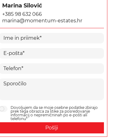
Marina Silović
+385 98 632 066
marina@momentum-estates.hr
Dovoljujem da se moje osebne podatke zbirajo
prek tega obrazca za stike za posredovanje
informacij o nepremičninah po e-pošti ali
telefonu*
Pošlji