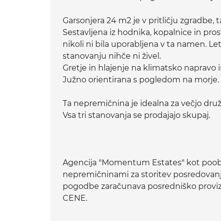
Garsonjera 24 m2 je v pritličju zgradbe,
Sestavljena iz hodnika, kopalnice in prost
nikoli ni bila uporabljena v ta namen. L
stanovanju nihče ni živel.
Gretje in hlajenje na klimatsko napravo i
Južno orientirana s pogledom na morje.
Ta nepremičnina je idealna za večjo druž
Vsa tri stanovanja se prodajajo skupaj.
Agencija "Momentum Estates" kot poobl
nepremičninami za storitev posredovanj
pogodbe zaračunava posredniško prov
CENE.