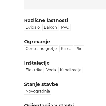
Različne lastnosti
Dvigalo
Balkon
PVC
Ogrevanje
Centralno gretje
Klima
Plin
Inštalacije
Elektrika
Voda
Kanalizacija
Stanje stavbe
Novogradnja
Orijentacija v stavbi