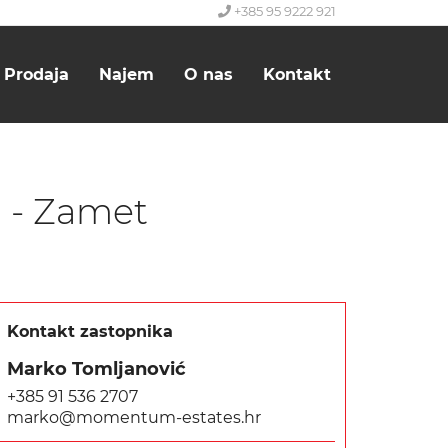
+385 95 9222 921
Prodaja
Najem
O nas
Kontakt
a - Zamet
Kontakt zastopnika
Marko Tomljanović
+385 91 536 2707
marko@momentum-estates.hr