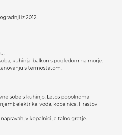
gradnji iz 2012.
u.
 soba, kuhinja, balkon s pogledom na morje.
stanovanju s termostatom.
nevne sobe s kuhinjo. Letos popolnoma
 njem): elektrika, voda, kopalnica. Hrastov
napravah, v kopalnici je talno gretje.