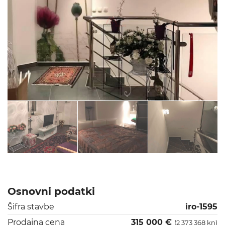
Osnovni podatki
Šifra stavbe
iro-1595
Prodajna cena
315 000 €
(2 373 368 kn)