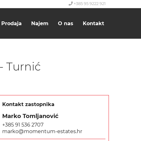
+385 95 9222 921
Prodaja
Najem
O nas
Kontakt
- Turnić
Kontakt zastopnika
Marko Tomljanović
+385 91 536 2707
marko@momentum-estates.hr