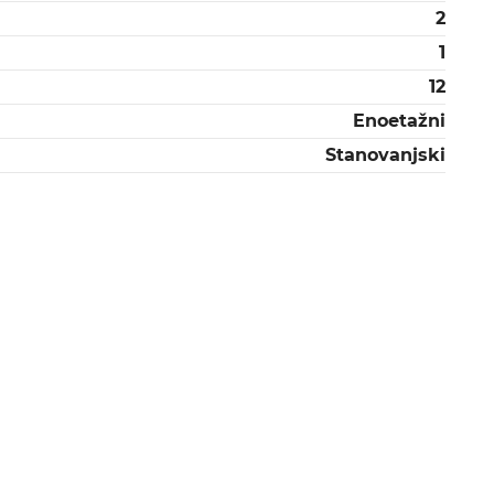
2
1
12
Enoetažni
Stanovanjski