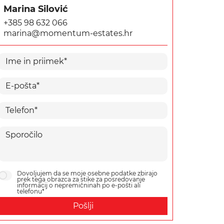
Marina Silović
+385 98 632 066
marina@momentum-estates.hr
Dovoljujem da se moje osebne podatke zbirajo
prek tega obrazca za stike za posredovanje
informacij o nepremičninah po e-pošti ali
telefonu*
Pošlji