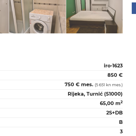
iro-1623
850 €
750 € mes.
(5 651 kn mes.)
Rijeka, Turnić (51000)
2
65,00 m
2S+DB
B
3